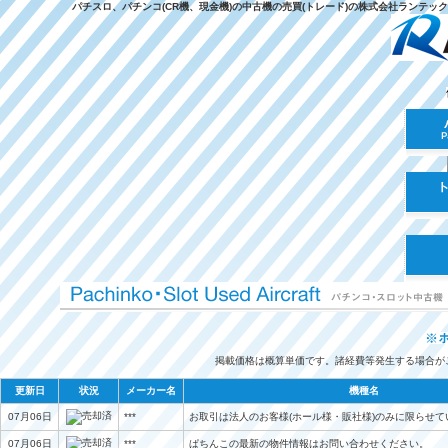
パチスロ、パチンコ(CR機、現金機)の中古機の売買(トレード)の株式会社ランテ
掲載価格は概算単価です。諸経費等発生する場合が
更新日
状況
メーカー名
機種名
07月06日
***
お取引は法人のお客様(ホール様・販社様)のみに限らせて
07月06日
***
ぱちんこの最新の物件情報はお問い合わせください。