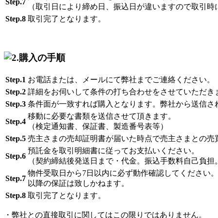
Step.7
（取引日により締め日、振込日が違いますので取引時
Step.8
取引完了となります。
Step.1
お電話または、メールにて弊社までご連絡ください。
Step.2
詳細をお伺いして条件の打ち合わせをさせていただき
Step.3
条件面が一致すれば購入となります。弊社から送信さ
移動に必要な書類を送信させて頂きます。
Step.4
（検定通知書、保証書、製造番号表等）
Step.5
売主さまの売却証明書が届いた時点で売主さまとの売
預託金を取引明細書に従ってお支払いください。
Step.6
（契約締結後発送日まで・代金。振込手数料自己負担
物件受取日から7日以内に必ず動作確認してください
Step.7
以降の保証は致しかねます。
Step.8
取引完了となります。
・弊社との直接取引に関してはこの限りではありません。