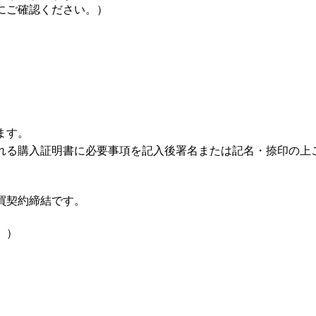
にご確認ください。）
ます。
れる購入証明書に必要事項を記入後署名または記名・捺印の上
買契約締結です。
。）
。