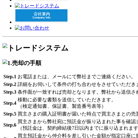
Step.1
お電話または、メールにて弊社までご連絡ください。
Step.2
詳細をお伺いして条件の打ち合わせをさせていただき
Step.3
条件面が一致すれば売却となります。弊社から送信さ
移動に必要な書類を送信していただきます。
Step.4
（検定通知書、保証書、製造番号表等）
Step.5
買主さまの購入証明書が届いた時点で買主さまとの売
買主さまから弊社宛に預託金が振り込まれた事を確認
Step.6
（預託金は、契約締結後7日以内までに振り込まれま
買主預託金から仲介料を差し引いた金額が指定口座に